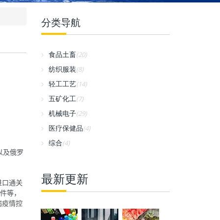
分类导航
食品土畜
(20)
纺织服装
(8)
轻工工艺
(14)
五矿化工
(7)
机械电子
(29)
医疗保健品
(4)
综合
(4)
以及俄罗
最新更新
进口通关
条件等，
病疫情控