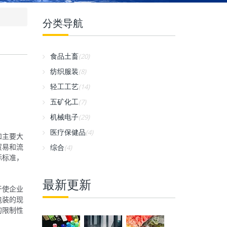
分类导航
食品土畜
(20)
纺织服装
(8)
轻工工艺
(14)
五矿化工
(7)
机械电子
(29)
医疗保健品
(4)
和主要大
贸易和流
综合
(4)
际标准，
最新更新
于使企业
包装的现
的限制性