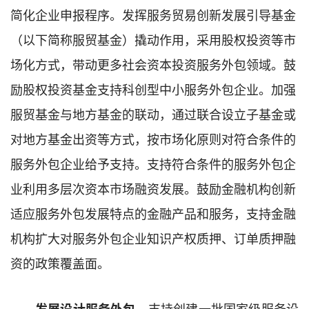
简化企业申报程序。
发挥服务贸易创新发展引导基金
（
以下
简称服贸基金）
撬动作用，
采用股权投资等市
场化方式，
带动更多社会资本投资
服务外包领域。鼓
励股权投资基金支持科创型中小
服务
外包企业。加强
服贸基金与地方基金的联动，通过联合设立子基金或
对地方基金出资等方式，
按市场化原则对符合条件的
服务外包企业
给予
支持。
支持符合条件的服务外包企
业
利用多层次资本市场融资发展
。
鼓励金融机构创新
适应服务外包发展特点的金融产品和服务
，
支持
金融
机构扩大
对
服务外包企业知识产权质押、订单质押融
资
的政策
覆盖面
。
支持创建一批国家级服务设
发展设计服务外包
。