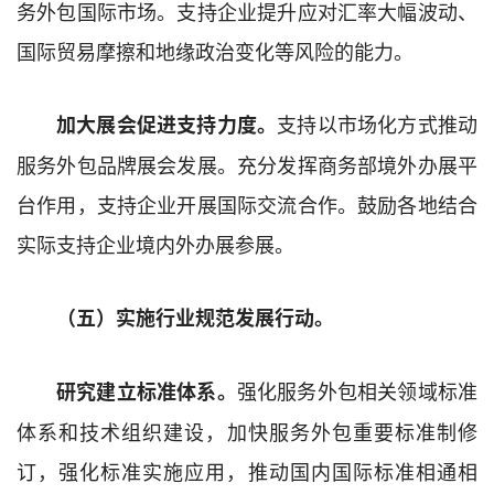
务外包国际市场。
支持企业提升应对汇率大幅波动、
国际
贸易
摩擦和
地缘政治变化
等风险
的
能力。
支持以市场化方式推动
加大
展会促进支持力度。
服务外包品牌展会发展。
充分发挥商务部境外办展平
台作用，支持企业开展国际交流合作。
鼓励
各地结合
实际
支持企业境内外办展参展
。
（五）实施行业规范发展行动。
强化
服务外包
相关领域标准
研究建立标准体系
。
体系和技术组织建设
，
加快
服务外包
重要
标准
制修
订，
强化标准实施应用，
推动国内国际标准相通相