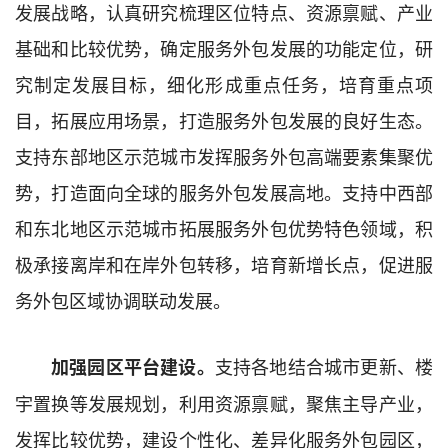
发展
战略，
认真研究梳理
区位特点、资源禀赋
、产业
基础
和比较优势，确
定
服务外包发展的功能定位，
研
究制定
发展目标，细化形成重点任务
，
培育
重点
项
目
，拓展应用场景，打造服务外包发展的良好生态
。
支持东部地区示范城市发挥服务外包高端要素集聚优
势，打造面向全球的服务外包发展高地。支持中西部
和东北地区示范城市拓展服务外包优势特色领域，积
极承接离岸和在岸外包转移，培育新增长点，促进服
务外包区域协调联动发展。
支持各地
结合城市更新、楼
加强园区平台建设。
宇置换等发展规划，利用资源禀赋，聚焦主导产业，
发挥
比较
优势，建设个性化、差异
化
服务外包园区，