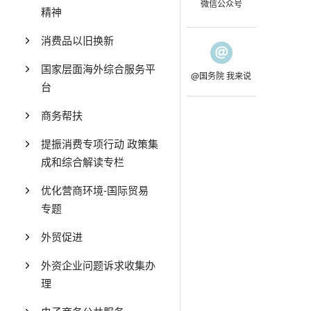
微信公众号
精神
消费品以旧换新
国家层面海外综合服务平
@国务院 我来说
台
商务帮扶
提振消费专项行动 政策集
成和综合解读专栏
优化营商环境-国际贸易
专题
外贸促进
外资企业问题诉求收集办
理