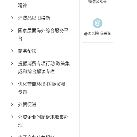
微信公众号
精神
消费品以旧换新
国家层面海外综合服务平
@国务院 我来说
台
商务帮扶
提振消费专项行动 政策集
成和综合解读专栏
优化营商环境-国际贸易
专题
外贸促进
外资企业问题诉求收集办
理