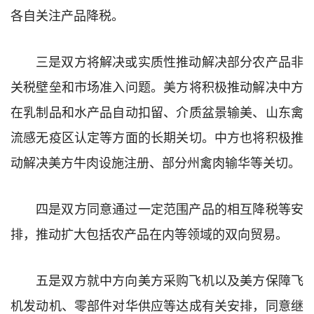
各自关注产品降税。
三是双方将解决或实质性推动解决部分农产品非
关税壁垒和市场准入问题。美方将积极推动解决中方
在乳制品和水产品自动扣留、介质盆景输美、山东禽
流感无疫区认定等方面的长期关切。中方也将积极推
动解决美方牛肉设施注册、部分州禽肉输华等关切。
四是双方同意通过一定范围产品的相互降税等安
排，推动扩大包括农产品在内等领域的双向贸易。
五是双方就中方向美方采购飞机以及美方保障飞
机发动机、零部件对华供应等达成有关安排，同意继