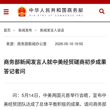
首页
新闻发布
新闻发言人谈话
>
>
来源：商务部新闻办公室
2026-05-16 19:55
商务部新闻发言人就中美经贸磋商初步成果
答记者问
问：5月14日，中美两国元首举行会晤，宣布中
美经贸团队达成了总体平衡积极的成果。请问商务部