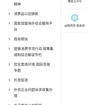
微信公众号
精神
消费品以旧换新
国家层面海外综合服务平
@国务院 我来说
台
商务帮扶
提振消费专项行动 政策集
成和综合解读专栏
优化营商环境-国际贸易
专题
外贸促进
外资企业问题诉求收集办
理