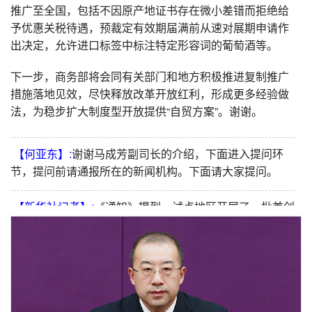
推广至全国，包括不因原产地证书存在微小差错而拒绝给
予优惠关税待遇，预裁定有效期届满前从速对展期申请作
出决定，允许进口标签中标注特定形容词的葡萄酒等。
下一步，商务部将会同有关部门和地方积极推进复制推广
措施落地见效，尽快释放改革开放红利，形成更多经验做
法，为稳步扩大制度型开放提供“自贸方案”。谢谢。
【何亚东】:
谢谢马成芳副司长的介绍，下面进入提问环
节，提问前请通报所在的新闻机构。下面请大家提问。
【新华社记者】:
《通知》提到，试点地区开展了一批首创
性、引领性制度创新。能否具体介绍一下，有哪些成效经
验和典型案例？
【马成芳】:
谢谢您的提问。去年6月《若干措施》印发
后，商务部即建立了跨部门跨地区工作机制，全力推进试
点落实，有关部门出台具体意见、细则、指引等10余部，