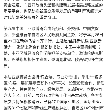
黄金通道、向西开放桥头堡和构建新发展格局战略支点的
重要平台，也是助推新疆高质量发展的重要引擎和展示新
时代新疆美好形象的重要窗口。
第九届中国—亚欧博览会由商务部、外交部、中国贸促
会、新疆维吾尔自治区人民政府共同主办，将于本月25日
至29日在新疆乌鲁木齐举行，主题是“丝路新机遇 亚欧新
活力”，邀请上海合作组织秘书处、中国—中亚机制秘书
处、中亚区域经济合作学院担任支持单位，邀请哈萨克斯
坦、巴基斯坦担任主宾国，邀请湖北省、陕西省担任主宾
省。
本届亚欧博览会坚持“综合展、专业办”原则，采用“一馆多
区”布局，展览展示面积约14万平米，设置投资合作、新质
生产力、特色优势产业、绿色发展、文旅融合、丝路合作
六大专区。目前，展会各项筹备工作已基本就绪，各方参
展参会情况积极踊跃，已有27个国家和地区、国际组织，
国内31个省区市和新疆生产建设兵团、自治区14个地州市