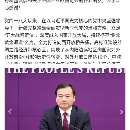
持新疆发展和关注中国—亚欧博览会的各界朋友，表示衷
心感谢！
党的十八大以来，在以习近平同志为核心的党中央坚强领
导下，新疆完整准确全面贯彻新时代党的治疆方略，立足
“五大战略定位”，深度融入国家开放大局，持续擦亮“亚欧
黄金通道”名片，全力打造向西开放桥头堡，高标准建设丝
绸之路经济带核心区，实现了从内陆边远地区向国家对外
开放前沿枢纽的历史性转变，对外开放口岸达19个，中欧
（中亚）班列过境量连续六年超万列，外贸进出口总值连
续四年跨越千亿台阶，2025年外贸增速全国第一，新疆步
入了发展最好、变化最大、各族群众得实惠最多的历史时
期。
中国—亚欧博览会是国家级、国际性展会。第九届中国—
亚欧博览会立足新疆、服务全国、辐射亚欧，聚焦高水平
开放、高质量创新，深层次合作三大核心。全新升级展区
布局、展品内容与对接体系，整体呈现出专业化、前沿
化、务实化的鲜明特色，将全面展现亚欧大陆互联互通、