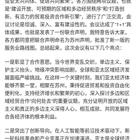
设亚太共同体、促进共同繁荣”。各方围绕两项议题，也就
是“建设开放、可预期的区域和多边经贸秩序”和“打造创
新、有活力的贸易投资合作新引擎”，进行了广泛交流，会
议讨论是坦诚、深入
、
富有建设性的。会议达成了“1+1”具
体成果，也就是发表了一份联合声明，我特意告诉大家，
各方都同意把联合声明命名为苏州声明，批准了新一版的
服务业路线图。总结起来，这次会议有以下几个亮点：
一是彰显了合作意愿。当今世界变乱交织，单边主义、保
护主义抬头，地缘冲突影响加剧，全球和亚太区域经济发
展面临严峻挑战。在这样一个关键时刻，我们亚太经济体
能够齐聚一堂，相聚在苏州，秉持促进贸易和投资自由化
便利化，支持经济增长和繁荣的初心，深入探讨多边和区
域经贸合作“向何处去”的重要议题，充分证明开放的区域
主义和真正的多边主义深得人心，相互成就、共同发展符
合各经济体的根本利益。
二是突出了创新导向。在人工智能等前沿技术驱动下，新
一轮科技革命和产业变革正在加速演进。亚太是全球经济