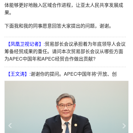
体能够更好地融入区域合作进程，让亚太人民共享发展成
果。
下面我和我的同事愿意回答大家提出的问题，谢谢。
【凤凰卫视记者】:
贸易部长会议承担着为年底领导人会议
筹备经贸成果的重任。请问本次贸易部长会议从哪些方面
为APEC中国年和APEC经贸合作做出贡献?
【王文涛】:
谢谢你的提问。APEC中国年将“开放、创
新、合作”定为三大优先领域，致力于把亚太共同体建设融
入亚太合作的具体行动中，积极应对亚太发展面临的新机
遇和新挑战，得到了APEC成员的广泛赞同。本次贸易部
长会议就是遵循上面讲的这一条主线，积极寻求各方参与
APEC经贸合作的“最大公约数”。相关成果和共识主要概括
为以下五个方面。
一是重申对亚太自贸区的长期愿景的坚定支持。2014年，