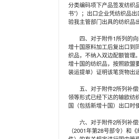
分类编码项下产品签发纺织
书”）；出口企业凭纺织品
验我主管部门出具的纺织品
四、对于附件1所列的向新
增十国原料加工后复出口到同
织品，不纳入双边配额管理。但
增十国的纺织品，按照欧盟
装运提单）证明该笔货物出运
五、对于附件2所列补偿数
领等形式已经下达的输欧纺织
国（包括新增十国）出口时
六、对于附件2所列补偿数
（2001年第28号部令）和
件）的有关规定进行国内管