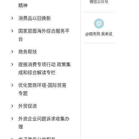
微信公众号
精神
消费品以旧换新
国家层面海外综合服务平
@国务院 我来说
台
商务帮扶
提振消费专项行动 政策集
成和综合解读专栏
优化营商环境-国际贸易
专题
外贸促进
外资企业问题诉求收集办
理