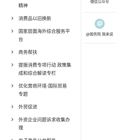
微信公众号
精神
消费品以旧换新
国家层面海外综合服务平
@国务院 我来说
台
商务帮扶
提振消费专项行动 政策集
成和综合解读专栏
优化营商环境-国际贸易
专题
外贸促进
外资企业问题诉求收集办
理