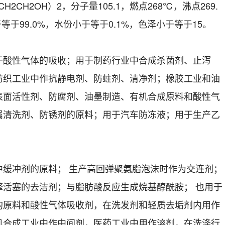
H2OH）2，分子量105.1，燃点268℃，沸点269.
等于99.0%，水份小于等于0.1%，色泽小于等于15。
酸性气体的吸收；用于制药行业中合成杀菌剂、止泻
纺织工业中作抗静电剂、防蛀剂、清净剂；橡胶工业和油
表面活性剂、防腐剂、油墨制造、有机合成原料和酸性气
属清洗剂、防锈剂的原料；用于汽车防冻液；用于生产乙
冲剂的原料； 生产高回弹聚氨脂泡沫时作为交连剂；
擎活塞的去洁剂；与脂肪酸反应生成烷基醇酰胺； 也用于
的原料和酸性气体吸收剂，在洗发剂和轻质去垢剂内用作
机合成工业中作中间剂，医药工业中用作溶剂，在洗涤行