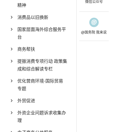
微信公众号
精神
消费品以旧换新
国家层面海外综合服务平
@国务院 我来说
台
商务帮扶
提振消费专项行动 政策集
成和综合解读专栏
优化营商环境-国际贸易
专题
外贸促进
外资企业问题诉求收集办
理