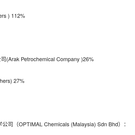
s ) 112%
Petrochemical Company )26%
rs) 27%
TIMAL Chemicals (Malaysia) Sdn Bhd）：