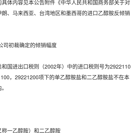
的具体内容见本公告附件《中华人民共和国商务部关于对
伊朗、马来西亚、台湾地区和墨西哥的进口乙醇胺反倾销
公司初裁确定的倾销幅度
进出口税则（2002年）中的进口税则号为2922110
221100，29221200项下的单乙醇胺盐和二乙醇胺盐不在本
内。
称一乙醇胺）和二乙醇胺