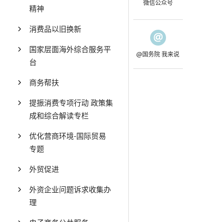
微信公众号
精神
消费品以旧换新
国家层面海外综合服务平
@国务院 我来说
台
商务帮扶
提振消费专项行动 政策集
成和综合解读专栏
优化营商环境-国际贸易
专题
外贸促进
外资企业问题诉求收集办
理