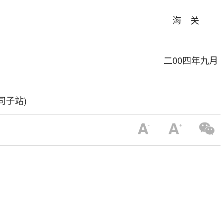
 关
0四年九月
司子站
)