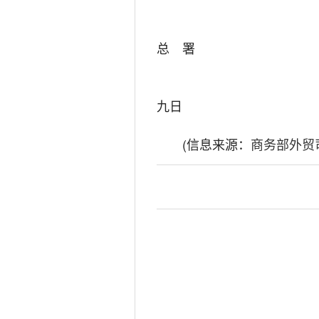
海
总 署
二0
九日
(信息来源：
商务部外贸