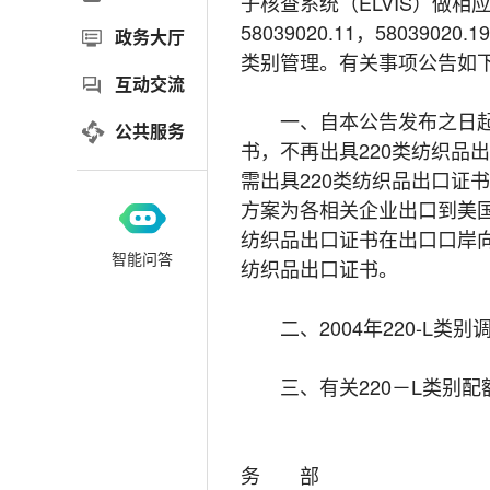
子核查系统（ELVIS）做
58039020.11，58039020
政务大厅
类别管理。有关事项公告如
互动交流
一、自本公告发布之日起，
公共服务
书，不再出具220类纺织品
需出具220类纺织品出口证
方案为各相关企业出口到美国
纺织品出口证书在出口口岸
智能问答
纺织品出口证书。
二、2004年220-L类别调
三、有关220－L类别配
务 部