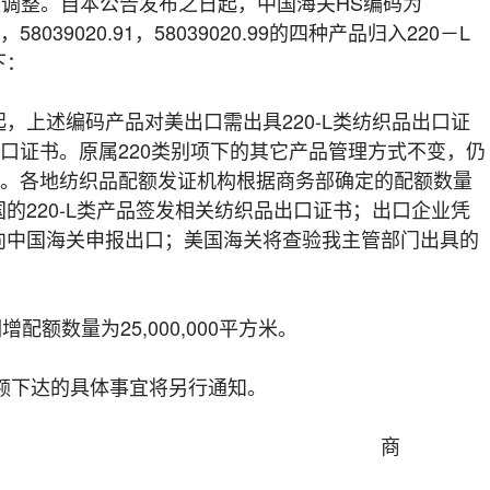
相应调整。自本公告发布之日起，中国海关HS编码为
.19，58039020.91，58039020.99的四种产品归入220－L
下：
上述编码产品对美出口需出具220-L类纺织品出口证
出口证书。原属220类别项下的其它产品管理方式不变，仍
书。各地纺织品配额发证机构根据商务部确定的配额数量
的220-L类产品签发相关纺织品出口证书；出口企业凭
向中国海关申报出口；美国海关将查验我主管部门出具的
增配额数量为25,000,000平方米。
额下达的具体事宜将另行通知。
商