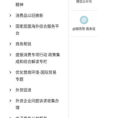
微信公众号
精神
消费品以旧换新
国家层面海外综合服务平
@国务院 我来说
台
商务帮扶
提振消费专项行动 政策集
成和综合解读专栏
优化营商环境-国际贸易
专题
外贸促进
外资企业问题诉求收集办
理