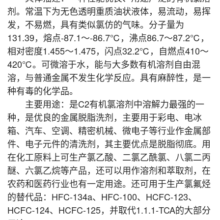
剂。常温下为无色透明重质油状液体，易流动，易挥
发，不易燃，具有类似氯仿的气味。分子量为
131.39，熔点-87.1～-86.7℃，沸点86.7～87.2℃，
相对密度1.455～1.475，闪点32.2℃，自燃点410～
420℃。可微溶于水，能与大多数有机溶剂自由混
溶，与普通金属不发生化学反应。具有麻醉性，是一
种有毒的化学品。
主要用途：是C2有机氯溶剂中溶解力最强的一
种，是优良的金属脱脂洗剂，主要用于彩电、电冰
箱、汽车、空调、精密机械、微电子等行业作金属部
件、电子元件的清洗剂，其主要优点是脱脂彻底。用
在化工原料上可生产氯乙酸、二氯乙酰氯、八氯二丙
醚、六氯乙烷等产品，还可以用作溶剂和萃取剂，在
农药和医药行业也有一定用途。还可用于生产氯氟烃
的替代品：HFC-134a、HFC-100、HCFC-123、
HCFC-124、HCFC-125，并取代1.1.1-TCA的大部分