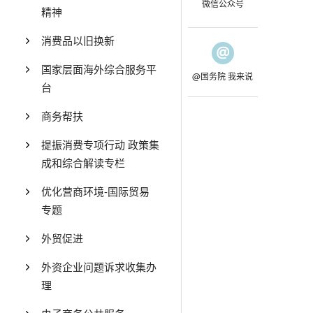
微信公众号
精神
消费品以旧换新
国家层面海外综合服务平
@国务院 我来说
台
商务帮扶
提振消费专项行动 政策集
成和综合解读专栏
优化营商环境-国际贸易
专题
外贸促进
外资企业问题诉求收集办
理