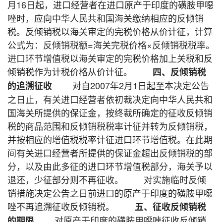
月16日起，进口经营者在进口原产于印度的磺胺甲噁
唑时，应向中华人民共和国海关缴纳相应的反倾销
税。反倾销税以海关审定的完税价格从价计征，计算
公式为：反倾销税额=海关完税价格×反倾销税税率。
进口环节增值税以海关审定的完税价格加上关税和反
倾销税作为计税价格从价计征。
四、反倾销税
对自2007年2月1日起至本决定公告
的追溯征收
之日止，有关进口经营者依初裁决定向中华人民共和
国海关所提供的保证金，按终裁所确定的征收反倾销
税的商品范围和反倾销税税率计征并转为反倾销税，
并按相应的增值税税率计征进口环节增值税。在此期
间有关进口经营者所提供的保证金超出反倾销税的部
分，以及由此多征的进口环节增值税部分，海关予以
退还，少征部分则不再征收。 对实施临时反倾
销措施决定公告之日前进口的原产于印度的磺胺甲噁
唑不再追溯征收反倾销税。
五、征收反倾销税
对原产于印度的磺胺甲噁唑征收反倾销
的期限