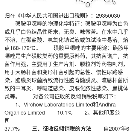
归在《中华人民共和国进出口税则》：29350030
磺胺甲噁唑的物理化学特征：磺胺甲噁唑为白色
或几乎白色结晶性粉末，无臭、味微苦。在水中几乎
不溶，在稀盐酸、氢氧化钠试液或氨试液中易溶，熔
点168-172℃。 磺胺甲噁唑的主要用途：磺胺甲
噁唑是生产磺胺类药的重要原料药，其抗菌谱广，抗
菌作用强，主要用于生产片剂、颗粒剂等药物制剂，
用于大肠杆菌和变形杆菌引起的急性、慢性尿路感
染，脑膜炎球菌所致流行性脑脊髓膜炎、流感杆菌所
致的中耳炎、呼吸道感染、皮肤化脓性感染、扁桃体
炎等。 对各公司征收的反倾销税税率如下：
1、Virchow Laboratories Limited和Andhra
Organics Limited 10.1% 2、其他印度公
司
37.7%
自2007年6
三、征收反倾销税的方法