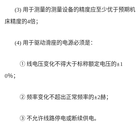
用于测量的测量设备的精度应至少优于预期机
(3)
床精度的
倍；
4
用于驱动滑座的电源必须是：
(4)
①
线电压变化不得大于标称额定电压的±
1
％；
0
②
频率变化不超出正常频率的±
赫；
2
③
不允许线路停电或断续供电。