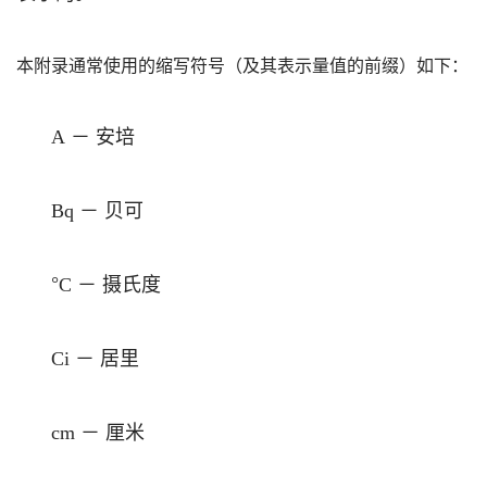
本附录通常使用的缩写符号（及其表示量值的前缀）如下：
－
安培
A
－
贝可
Bq
°
－
摄氏度
C
－
居里
Ci
－
厘米
cm