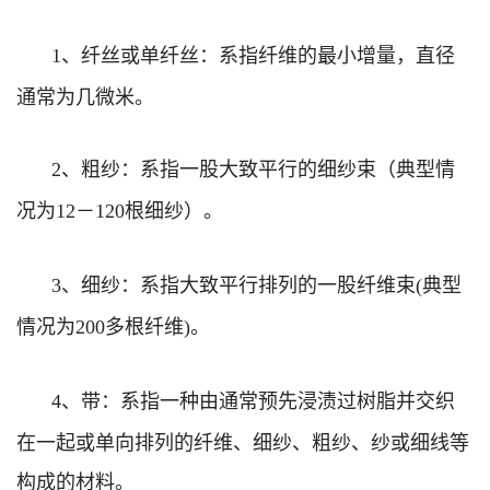
、纤丝或单纤丝：系指纤维的最小增量，直径
1
通常为几微米。
、粗纱：系指一股大致平行的细纱束（典型情
2
况为
－
根细纱）。
12
120
、细纱：系指大致平行排列的一股纤维束
典型
3
(
情况为
多根纤维
。
200
)
、带：系指一种由通常预先浸渍过树脂并交织
4
在一起或单向排列的纤维、细纱、粗纱、纱或细线等
构成的材料。