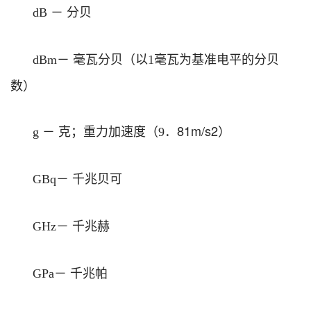
－
分贝
dB
－
毫瓦分贝（以
毫瓦为基准电平的分贝
dBm
1
数）
－
克；重力加速度（
．
81m
/s2
）
g
9
－
千兆贝可
GBq
－
千兆赫
GHz
－
千兆帕
GPa