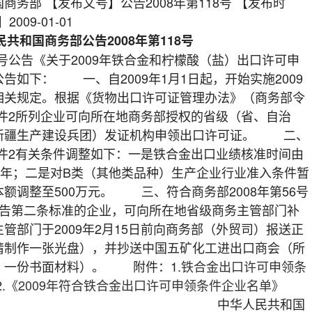
务部 【发布文号】公告2008年第118号 【发布时
2009-01-01
民共和国商务部公告2008年第118号
号公告《关于2009年铁合金和柠檬酸（盐）出口许可申
告如下： 一、自2009年1月1日起，开始实施2009
相关规定。根据《货物出口许可证管理办法》（商务部令
告附件2所列企业可向所在地商务部授权的省级（省、自治
新疆生产建设兵团）发证机构申领出口许可证。 二、
告附件2有关条件调整如下：一是铁合金出口业绩核准时间由
2008年；二是对B类（其他类品种）生产企业行业准入条件暂
额调整至500万元。 三、符合商务部2008年第56号
公告第二条标准的企业，可向所在地省级商务主管部门补
管部门于2009年2月15日前向商务部（外贸司）报送正
请制作一张光盘），并抄送中国五矿化工进出口商会（所
，一份书面材料）。 附件：1.
铁合金出口许可申领条
.
《2009年符合铁合金出口许可申领条件企业名单》
人民共和国