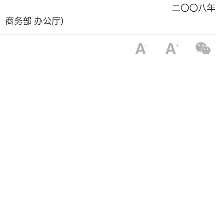
 二〇〇八年
：
商务部 办公厅
）