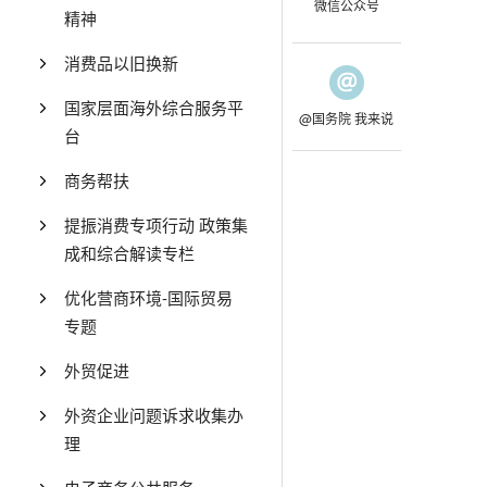
微信公众号
精神
消费品以旧换新
国家层面海外综合服务平
@国务院 我来说
台
商务帮扶
提振消费专项行动 政策集
成和综合解读专栏
优化营商环境-国际贸易
专题
外贸促进
外资企业问题诉求收集办
理