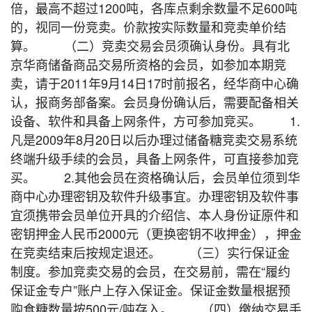
倍，最高不超过1200吨，各库点剩余数量不足600吨
的，视同一份竞卖。价款按实际数量和竞卖单价结
算。 （二）竞卖交易会员须确认身份。具有北
京华商储备商品交易所资格的会员，如参加本期竞
卖，请于2011年9月14日17时前报名，经华商中心确
认，报商务部备案。会员身份确认后，需要配备相关
设备、软件和具备上网条件，方可参加竞买。 1.
凡是2009年8月20日以后办理过储备糖竞卖交易系统
终端升级手续的会员，具备上网条件，可直接参加竞
买。 2.其他会员在资格确认后，会员单位须到华
商中心办理密钥及软件升级事宜。办理密钥及软件事
宜须携带会员单位开具的介绍信、本人身份证原件和
密钥押金人民币2000元（更换密钥不收押金），押金
在竞卖结束后按规定退还。 （三）实行保证金
制度。参加竞卖交易的会员，在交易前，需在“履约
保证金专户”账户上存入保证金。保证金数量根据预
购食糖数量按500元/吨存入。 （四）缴纳交易手