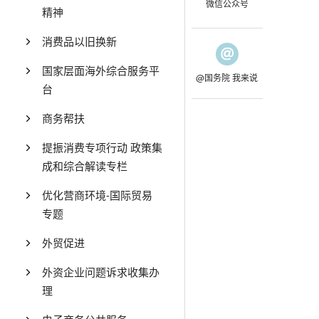
微信公众号
精神
消费品以旧换新
国家层面海外综合服务平
@国务院 我来说
台
商务帮扶
提振消费专项行动 政策集
成和综合解读专栏
优化营商环境-国际贸易
专题
外贸促进
外资企业问题诉求收集办
理