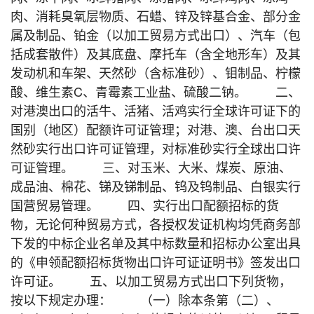
肉、消耗臭氧层物质、石蜡、锌及锌基合金、部分金
属及制品、铂金（以加工贸易方式出口）、汽车（包
括成套散件）及其底盘、摩托车（含全地形车）及其
发动机和车架、天然砂（含标准砂）、钼制品、柠檬
酸、维生素C、青霉素工业盐、硫酸二钠。 二、
对港澳出口的活牛、活猪、活鸡实行全球许可证下的
国别（地区）配额许可证管理；对港、澳、台出口天
然砂实行出口许可证管理，对标准砂实行全球出口许
可证管理。 三、对玉米、大米、煤炭、原油、
成品油、棉花、锑及锑制品、钨及钨制品、白银实行
国营贸易管理。 四、实行出口配额招标的货
物，无论何种贸易方式，各授权发证机构均凭商务部
下发的中标企业名单及其中标数量和招标办公室出具
的《申领配额招标货物出口许可证证明书》签发出口
许可证。 五、以加工贸易方式出口下列货物，
按以下规定办理： （一）除本条第（二）、