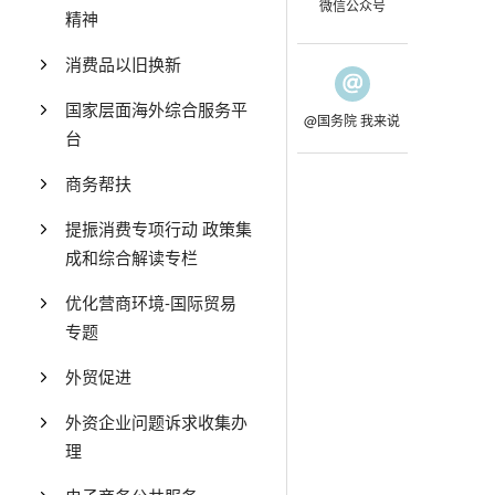
微信公众号
精神
消费品以旧换新
国家层面海外综合服务平
@国务院 我来说
台
商务帮扶
提振消费专项行动 政策集
成和综合解读专栏
优化营商环境-国际贸易
专题
外贸促进
外资企业问题诉求收集办
理