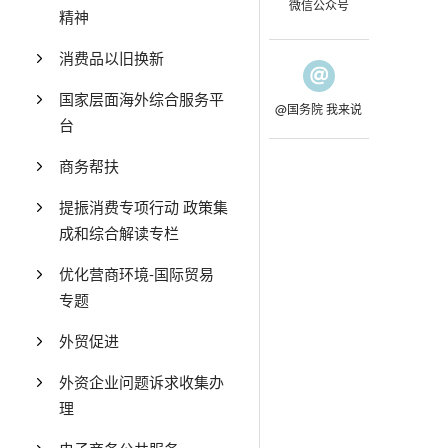
微信公众号
精神
消费品以旧换新
国家层面海外综合服务平
@国务院 我来说
台
商务帮扶
提振消费专项行动 政策集
成和综合解读专栏
优化营商环境-国际贸易
专题
外贸促进
外资企业问题诉求收集办
理