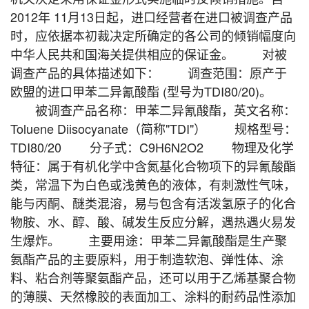
2012年 11月13日起，进口经营者在进口被调查产品
时，应依据本初裁决定所确定的各公司的倾销幅度向
中华人民共和国海关提供相应的保证金。 对被
调查产品的具体描述如下： 调查范围：原产于
欧盟的进口甲苯二异氰酸酯 (型号为TDI80/20)。
被调查产品名称：甲苯二异氰酸酯，英文名称：
Toluene Diisocyanate（简称"TDI"） 规格型号：
TDI80/20 分子式：C9H6N2O2 物理及化学
特征：属于有机化学中含氮基化合物项下的异氰酸酯
类，常温下为白色或浅黄色的液体，有刺激性气味，
能与丙酮、醚类混溶，易与包含有活泼氢原子的化合
物胺、水、醇、酸、碱发生反应分解，遇热遇火易发
生爆炸。 主要用途：甲苯二异氰酸酯是生产聚
氨酯产品的主要原料，用于制造软泡、弹性体、涂
料、粘合剂等聚氨酯产品，还可以用于乙烯基聚合物
的薄膜、天然橡胶的表面加工、涂料的耐药品性添加