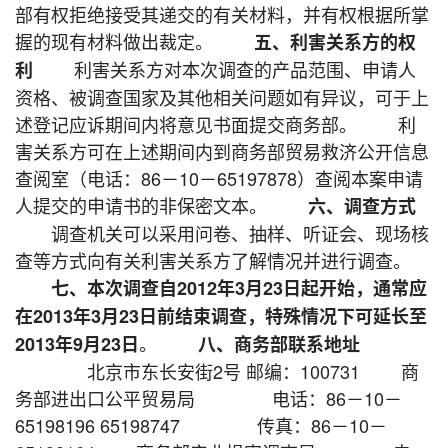
部有权拒绝接受其递交的有关材料，并有权根据所掌
握的现有材料做出裁定。
五、利害关系方的权
利害关系方对本次调查的产品范围、申请人
利
资格、被调查国家及其他相关问题如有异议，可于上
述登记应诉期间内将意见书面提交商务部。 利
害关系方可在上述期间内到商务部贸易救济公开信息
查阅室（电话：86－10－65197878）查阅本案申请
人提交的申请书的非保密文本。
六、调查方式
调查机关可以采用问卷、抽样、听证会、现场核
查等方式向有关利害关系方了解情况并进行调查。
七、本次调查自2012年3月23日起开始，通常应
在2013年3月23日前结束调查，特殊情况下可延长至
。
2013年9月23日
八、商务部联系地址
北京市东长安街2号 邮编：100731 商
务部进出口公平贸易局 电话：86－10－
65198196 65198747 传真：86－10－