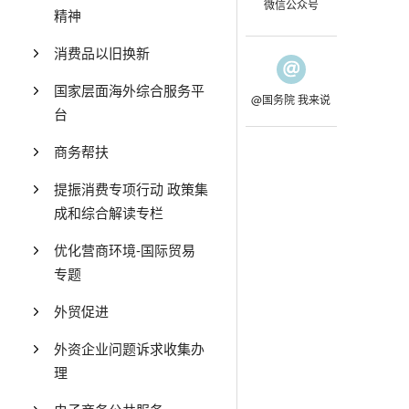
微信公众号
精神
消费品以旧换新
国家层面海外综合服务平
@国务院 我来说
台
商务帮扶
提振消费专项行动 政策集
成和综合解读专栏
优化营商环境-国际贸易
专题
外贸促进
外资企业问题诉求收集办
理