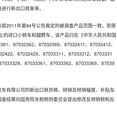
施进行新出口商复审。
2011年第84号公告裁定的被调查产品范围一致，即原
以上的进口小轿车和越野车，该产品归在《中华人民共和国
、87032362、87032369、87032411、87032412、
32422、87032429、87033311、87033312、8703331
87033329、87033361、87033362、87033369、87039
有限公司的新出口商资格、倾销及倾销幅度、补贴及
调查结果向国务院关税税则委员会提出修改反倾销税和反