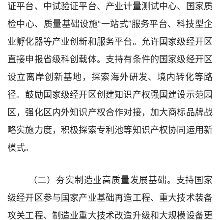
证平台、中试验证平台、产业计量测试中心、
国家质
检中心、
质量基础设施
“
一站式
”
服务平台、科技
型
企
业孵化器等产业创新
和服务
平台。允许
国家级经开区
直接申报省级科创载体。
支
持
有条件
的国家级经开区
设立离岸创新基地，探
索海外研发、
境
内转化等路
径。
鼓励
国家级经开区创建知识产权强国
建设
示范园
区，强化区内外知识产权合作对接，
加大商标品牌战
略实施力度，
积极探索专利池等知识产权协同运用新
模式。
（
二
）夯实制造业高质量发展基础。
支持
国家
级经开区
参与
国家产业基础再造工程
、
重大技术装备
攻关工程
、
制造业重大技术改造升级和大规模设备更