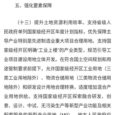
五
、
强化
要素保障
（十
三
）提升土地资源利用效率。
支持省级人
民政府单列国家级经开区年度计划指标，优先保障主
导产业特别是先进制造业重大项目合理用地。支持国
家级经开区
明确
“
工业上楼
”
的产业类型
，
规范引导工
业项目建设
用地立体开发。在符合国土空间规划和用
途管制要求前提下，允许
国家级经开区
工业用地（三
类工业用地除外）、物流仓储用地（三类物流仓储用
地除外）和
研发设计
用地合理转换，适度增加混合产
业用地供给
。支持国家级经开区
探索融合研发、创
意、设计、中试、无污染生产等新型产业功能及相关
配套服务的新型产业用地
（
M0
）
。
地方
人民政府应