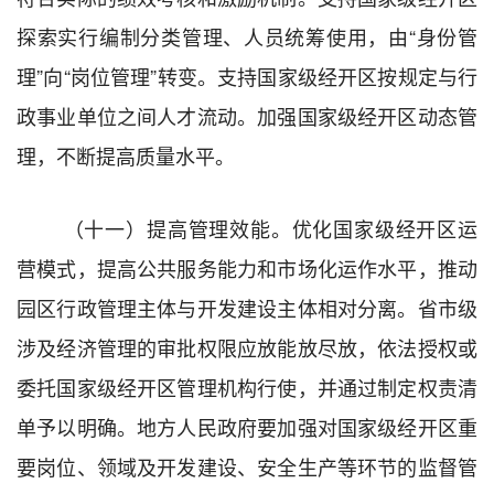
探索
实行编制分类管理、人员
统筹使用
，
由
“
身份管
理
”
向
“
岗位管理
”
转变。
支持国家级经开区按规定与行
政事业单位之间人才流动。
加强
国家级经开区
动态管
理
，
不断提高
质量水平
。
（
十一
）提高管理
效能
。
优化
国
家级经开区运
营模式，
提高
公共服务能力和
市场化运作水平
，
推动
园区行政管理主体与开发建设主体相对分离
。
省市级
涉及
经济管理
的
审批权限应放能放尽放，依法授权或
委托国家级经开区管理机构行使，并通过制定权责清
单予以明确。
地方人民政府要加强对国家级经开区重
要岗位、领域
及开发建设、
安全生产
等
环节
的监督
管