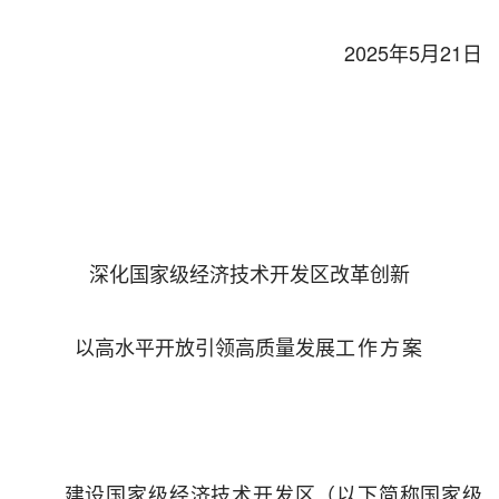
2025
年
5
月
21
日
深化国家级经济技术开发区改革创新
以高水平开放引领高质量发展
工作方案
建设国家级经济技术开发区（以下简称国家级