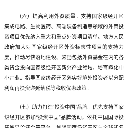
（
六
）提高利用外资质量。
支持国家级经开区
集成电路、生物医药、高端装备制造等领域的外商投
资项目优先纳入重大和重点外资项目清单。地方人民
政府加大对国家级经开区外资标志性项目
的
支持力
度，推动尽快落地建设
。鼓励包括外资基金在内的各
类资金投向
国家级经开区
新兴产业领域
，培育孵化中
小企业
。指导国家级经开区
落实好
境外投资者以分配
利润再投资递延纳税等税收优惠政策。
（
七
）
助力
打造
“
投资中国
”
品牌。
优先支持
国家
级经开区参加
“
投资中国
”
品牌
活动
。
依托
中国国际投
资贸易洽谈会等平台，加强国家级经开区与全球知名