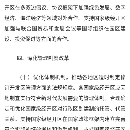
开区在
多双边
倡议、协议框架下加强
绿色
发展
、数字
经济
、海洋
经济
等领域
对外
合作
。支
持国家级经开区
加强与联合国贸易和发展会议等国际组织在园区建
设、投资促进等方面
的
合作。
四
、
深化管理制度改革
（
十
）优化体制机制。
推动
各
地区
适时制定修
订开发区管理
方面的法规规章
。
各
国家级经开区
应
因
地制宜实行符合新时
代
发展需要的管理体制。合理确
定和优化
国家级经开区
对行政区划建制的托管、代管
关系。
支持国家级经开区
在国家政策框架内
建立完善
符合
实际的
绩效考核和激励机制
。
支持国家级经开区