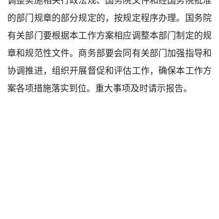
的部门规章的部分规定的，按规定程序办理。国务院
有关部门要根据本工作方案相应调整本部门制定的规
章和规范性文件。
商务部要会同
有
关部门加强
指导
和
协调推进，组织开展督促和评估工作，确保
本
工作方
案各项措施落实到位。
重大事项及时请示报告。