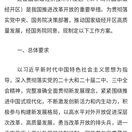
经开区）是
我国
推进
改革开放的重要
举措
。
为
贯彻落
实党中央、国务院决策部署
，
推动
国家级经开区高质
量发展
，经国务院同意，现制定以下工作方案
。
一、
总体要求
以习近平新时代中国特色社会主义思想为指
导，
深入
贯彻落实党的二十大和二十届二中
、三中
全
会精神
，
完整准确全面
贯彻新发展理念，
紧紧围绕推
进中国式现代化，
不断激发创新活力和内生动力
，积
极参与构建新发展格局
，以高水平对外开放促进深层
次改革、高质量发展
。
勇当改革开放的排头兵，进一