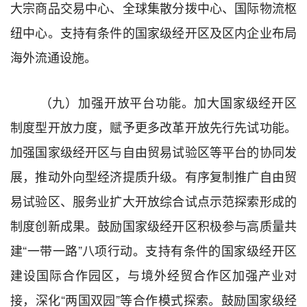
大宗商品交易中心、全球集散分拨中心、国际物流枢
纽中心。支持有条件的国家级经开区及区内企业布局
海外流通设施。
（
九
）加强开放平台功能。
加大国家级经开区
制度型开放力度，赋予更多改革开放先行先试功能。
加强
国家级经开区
与
自由贸易试验区
等平台的协同发
展，推动外向型经济提质升级。
有序
复制推广
自由贸
易试验区
、服务业扩大开放
综合
试点
示范探索形成的
制度创新成果
。
鼓励国家级经开区积极参与
高质量共
建
“
一带一路
”
八项行动。
支持
有条件
的
国家级经
开区
建设
国际合作园区，
与
境外经贸合作区
加强产业对
接，
深化
“
两国双园
”
等
合作
模式探索。鼓励国家级经