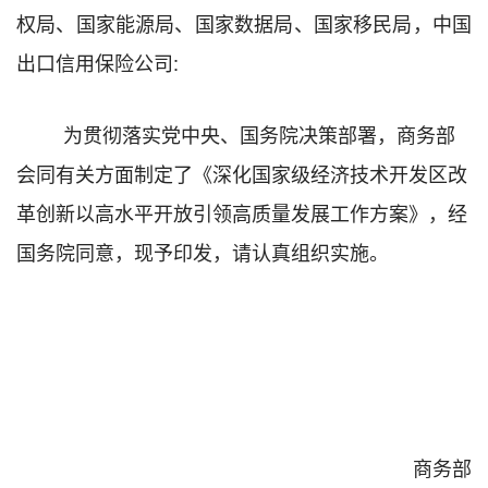
权局、国家能源局、国家数据局、国家移民局，中国
出口信用保险公司
:
为
贯彻落实党中央、国务院决策部署
，
商务部
会同有关方面制定了
《
深化国家级经济技术开发区改
革创新以高水平开放引领高质量发展
工作方案
》
，
经
国务院同意，现
予
印发，请认真组织实施。
商务部