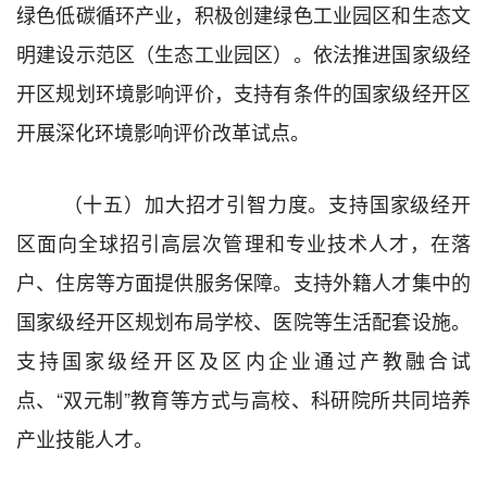
绿色低碳循环产业
，
积极创建绿色工业园区和生态文
明建设示范区（生态工业园区）
。
依法推进国家级经
开区规划环境影响评价，支持
有条件
的国家级经开区
开展深化环境影响评价改革试点。
（十
五
）加大招才引智力度。
支持国家级经开
区面向全球招引
高层次管理和专业技术人才，在落
户、住房等方面提供服务保障。
支持外籍人才集中的
国家级经开区
规划
布局学校、医院等生活配套
设施
。
支持国家级经开区及区内企业
通过
产教融合试
点
、
“
双元制
”
教育等方式
与高校、科研院所共同培养
产业技能人才。