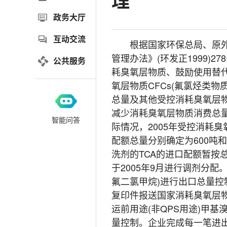
理
政务大厅
互动交流
根据国家环保总局、原外经
管理办法》(环发正1999)
公共服务
耗臭氧层物质、鼓励使用替代
氧层物质CFCs(氟氯烃类物质
总量及其他受控消耗臭氧层
减少消耗臭氧层物质消费总
智能问答
际情况，2005年受控消耗臭
配额总量分别确定为600吨和3
洗剂的TCA的进口配额暂按
于2005年9月进行调剂分配
氟二氯甲烷)进行出口总量
复印件报送国家消耗臭氧层
运前用途(非QPS用途)甲
量控制。企业完成每一笔进