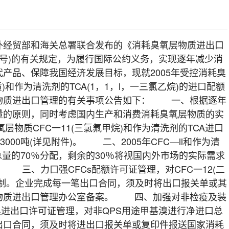
贸部和海关总署联合发布的《消耗臭氧层物质进出口
278号)的有关规定，为履行国际公约义务，实现逐年减少消
产品、保障我国经济发展目标，现就2005年受控消耗臭
)和作为清洗剂的TCA(1，1，l，一三氯乙烷)的进口配额
物质进出口管理的有关事项公告如下： 一、根据逐年
量的原则，同时考虑国内生产和消费消耗臭氧层物质的实
氧层物质CFC一11(三氯氟甲烷)和作为清洗剂的TCA进口
000吨(详见附件)。 二、2005年CFC—ll和作为清
总量的70％分配，剩余的30％将视国内外市场的实际需求
。 三、力口强CFCs配额许可证管理，对CFC一12(二
控制。企业完成每一笔出口合同，须及时将出口报关单或其
物质进出口管理办公室备案。 四、加强对非检疫及装
基溴进出口许可证管理，对非QPS用途甲基溴进行净进口总
出口合同，须及时将进出口报关单或复印件报送国家消耗