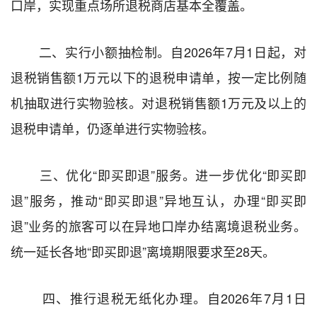
口岸，实现重点场所退税商店基本全覆盖。
二、实行小额抽检制。
自
2026
年
7
月
1
日起，
对
退税销售额
1
万元以下的退税申请单，
按一定比例
随
机抽取
进行实物验核。
对退税销售额
1
万元及以上的
退
税申请单，仍逐
单进行
实物验核
。
三、优化“即买即退”服务。
进一步优化“即买即
退”服务，推动“即买即退”异地互认，办理“即买即
退”业务的旅客可以在异地口岸办结离境退税业务。
统一延长各地“即买即退”离境期限要求
至
28
天
。
四、推行退税无纸化办理。
自
2026
年
7
月
1
日