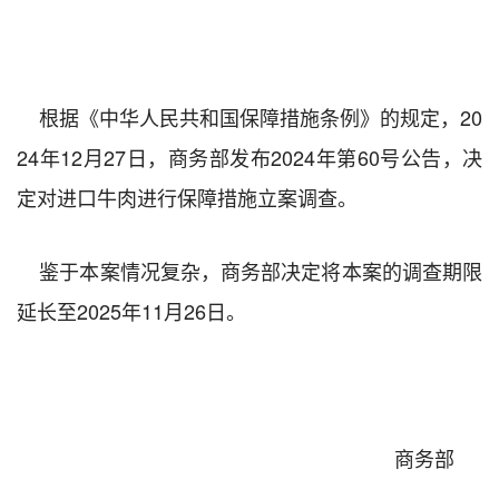
根据《中华人民共和国保障措施条例》的规定，
20
24
年
12
月
27
日，商务部发布
20
24
年第
60
号公告，决
定对进口牛肉进行保障措施立案调查。
鉴于本案情况复杂，商务部决定将本案的调查期限
延长至
202
5
年
1
1
月
26
日。
商务部