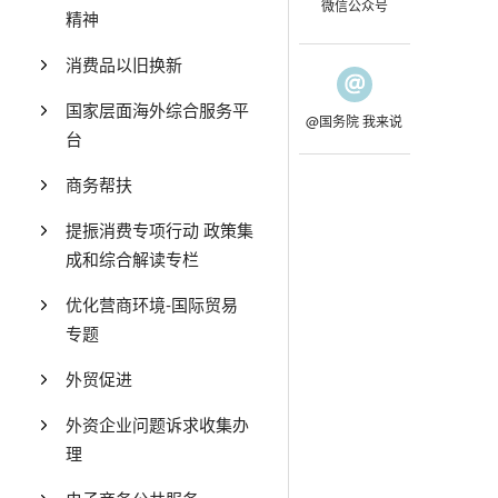
微信公众号
精神
消费品以旧换新
国家层面海外综合服务平
@国务院 我来说
台
商务帮扶
提振消费专项行动 政策集
成和综合解读专栏
优化营商环境-国际贸易
专题
外贸促进
外资企业问题诉求收集办
理