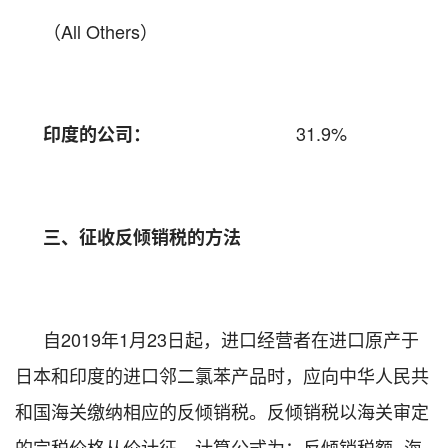
（
All Others
）
31.9%
印度的公司：
三、征收反倾销税的方法
自
2019
年
1
月
23
日起，进口经营者在进口原产于
日本和印度的进口邻二氯苯产品时，应向中华人民共
和国海关缴纳相应的反倾销税。反倾销税以海关审定
的完税价格从价计征，计算公式为：反倾销税额
=
海