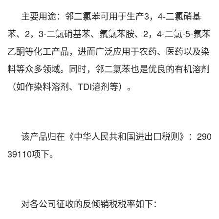
主要用途：邻二氯苯可用于生产
3
，
4-
二氯硝基
苯、
2
，
3-
二氯硝基苯、氟氯苯胺、
2
，
4-
二氯
-5-
氟苯
乙酮等化工产品，进而广泛应用于农药、医药以及染
料等众多领域。同时，邻二氯苯也是优良的有机溶剂
（如作染料溶剂、
TDI
溶剂等）。
该产品归在《中华人民共和国进出口税则》：
290
39110
项下。
对各公司征收的反倾销税税率如下：