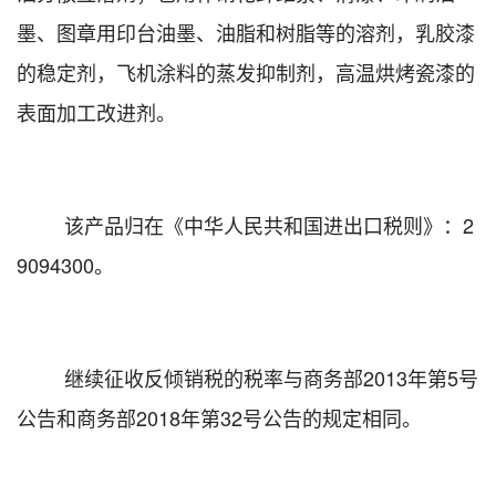
墨、图章用印台油墨、油脂和树脂等的溶剂，乳胶漆
的稳定剂，飞机涂料的蒸发抑制剂，高温烘烤瓷漆的
表面加工改进剂。
该产品归在《中华人民共和国进出口税则》：
2
9094300
。
继续征收反倾销税的税率与商务部
2013
年第
5
号
公告和商务部
2018
年第
32
号公告的规定相同。