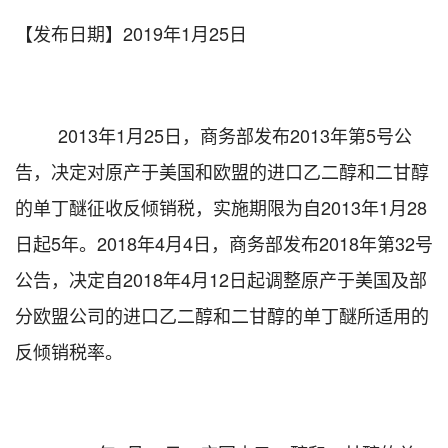
【发布日期】
2019年1月25日
2013
年
1
月
25
日，商务部发布
2013
年第
5
号公
告，决定对原产于美国和欧盟的进口乙二醇和二甘醇
的单丁醚征收反倾销税，实施期限为自
2013
年
1
月
28
日起
5
年。
2018
年
4
月
4
日，商务部发布
2018
年第
32
号
公告，决定自
2018
年
4
月
12
日起调整原产于美国及部
分欧盟公司的进口乙二醇和二甘醇的单丁醚所适用的
反倾销税率。