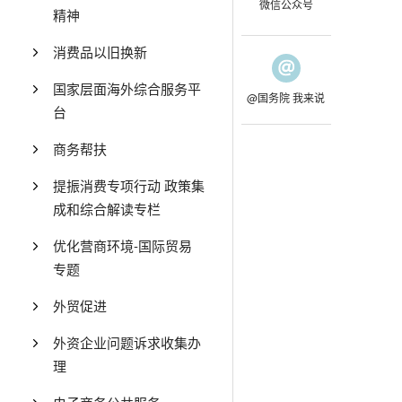
微信公众号
精神
消费品以旧换新
国家层面海外综合服务平
@国务院 我来说
台
商务帮扶
提振消费专项行动 政策集
成和综合解读专栏
优化营商环境-国际贸易
专题
外贸促进
外资企业问题诉求收集办
理