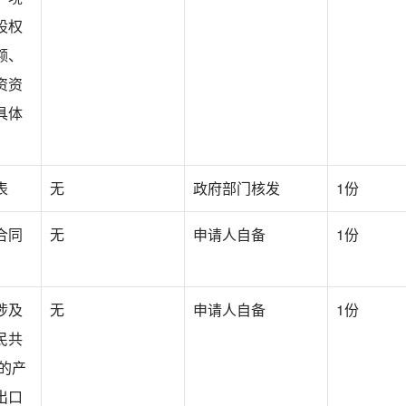
股权
额、
资资
具体
表
无
政府部门核发
1份
合同
无
申请人自备
1份
涉及
无
申请人自备
1份
民共
的产
出口