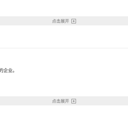
点击展开
的企业。
主权、安全和社会公共利益，或违反中华人民共和国法律法规；
点击展开
关国家（地区）关系；
或者参加的国际条约、协定；
出口的产品和技术。