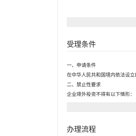
受理条件
一、申请条件
在中华人民共和国境内依法设立
二、禁止性要求
企业境外投资不得有以下情形：
（一）危害中华人民共和国国家
（二）损害中华人民共和国与有
（三）违反中华人民共和国缔结
办理流程
（四）出口中华人民共和国禁止