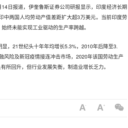
月
14
日报道，伊奎鲁斯证券公司研报显示，印度经济长期
印中两国人均劳动产值差距扩大超
3
万美元。当前印度劳
，始终未能实现工业驱动的生产率跨越。
明显，
21
世纪头十年年均增长
5.3%
，
2010
年后降至
3.
融风险及新冠疫情接连冲击市场，
2020
年该国劳动生产
虽有所回升，但行业发展失衡，制造业增长乏力。