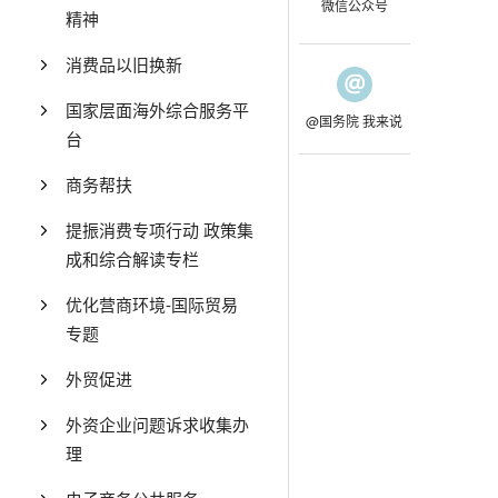
微信公众号
精神
消费品以旧换新
国家层面海外综合服务平
@国务院 我来说
台
商务帮扶
提振消费专项行动 政策集
成和综合解读专栏
优化营商环境-国际贸易
专题
外贸促进
外资企业问题诉求收集办
理