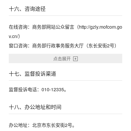
法规规定的相关权利和义务。
十六、咨询途径
在线咨询：商务部网站公众留言（http://gzly.mofcom.go
v.cn/）
窗口咨询：商务部行政事务服务大厅（东长安街2号）
电话咨询：
010-84181557（证件办理），010-651978
点击展开
56（材料接收），010-65197729（羊毛、毛条、食糖
十七、监督投诉渠道
相关政策咨询），010-65197740（化肥相关政策咨
询）
监督投诉电话：010-12335。
十八、办公地址和时间
办公地址：北京市东长安街2号。