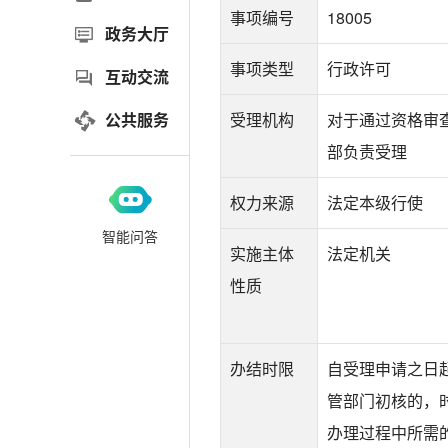
事项编号
18005
政务大厅
事项类型
行政许可
互动交流
公共服务
受理机构
对于通过资格审
部负责受理
权力来源
法定本级行使
智能问答
实施主体
法定机关
性质
办结时限
自受理申请之日
管部门初核的，
办理过程中所需