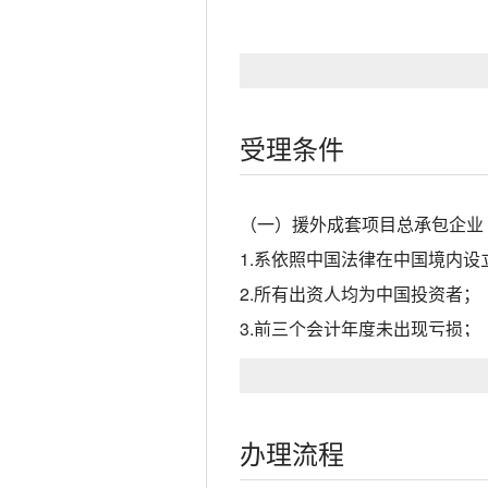
受理条件
（一）援外成套项目总承包企业
1.系依照中国法律在中国境内设
2.所有出资人均为中国投资者；
3.前三个会计年度未出现亏损；
4.前三年未受过刑事处罚、未
5.依法纳税和缴纳社会保险费；
6.具备特级施工总承包资质；
办理流程
前一百强；