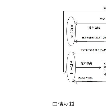
7.通过质量管理体系、环境管
理体系要求》（GB/T19001-
《环境管理体系要求》（GB/T2
（GB/T 45001-2020）。
8.具有良好的金融资信条件：
（1）所有者权益合计不低于1
（2）年末现金及现金等价物余
9.具有良好的经营诚信表现：
（1）未列入有关国际组织和国
（2）未列入“失信联合惩戒对象
（二）援外物资项目总承包企业
1.系依照中国法律在中国境内设
2.所有出资人均为中国投资者；
3.前三个会计年度未出现亏损；
申请材料