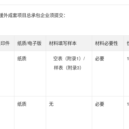
因进行非法经营活动或违反有关援外管理规章受过行政处罚；
援外成套项目总承包企业须提交：
对外贸易经营者；
亿元人民币；
复印件
纸质/电子版
材料填写样本
材料必要性
不低于5000万元人民币
纸质
空表（附录1）
/
必要
业绩；
样表（附录3）
定；
务院主管部门制定的禁止性名单。
名单”。
纸质
无
必要
立的法人；