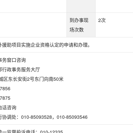
。
到办事现
2次
场次数
外援助项目实施企业资格认定的申请和办理。
事务窗口咨询
部行政事务服务大厅
城区东长安街2号东门向南50米
7856
7875
电话咨询
处：010-85093528，010-85093546
监督投诉电话：010-12335