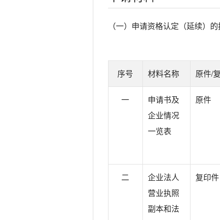
4.前三年未受过刑事处罚、未
5.依法纳税和缴纳社会保险费；
（一）申请资格认定（延续）的
6.系符合《对外贸易法》规定的
7.具有良好的金融资信条件：
（1）所有者权益合计不低于1
序号
材料名称
原件/
（2）年末现金及现金等价物余额
一
申请书及
原件
8.申请前三年在受援国有进出口
企业情况
9.具有良好的经营诚信表现：
一览表
（1）通过海关一般信用企业认
（2）未列入有关国际组织和国
（3）未列入“失信联合惩戒对象
二
企业法人
复印件
（三）援外成套项目管理企业
营业执照
1.系依照中国法律在中国境内设
副本和法
2.所有出资人均为中国投资者；