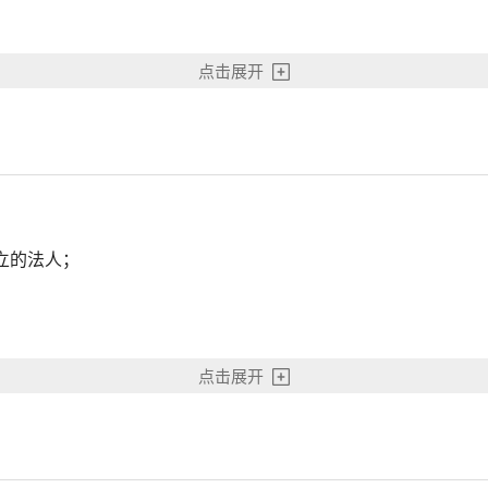
点击展开
立的法人；
因进行非法经营活动或违反有关援外管理规章受过行政处罚；
点击展开
或具备一级施工总承包或相应等级的技术资质，申请前三年均列入