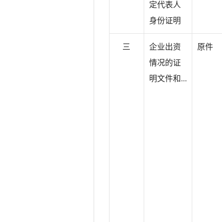
定代表人
3.前三个会计年度未出现亏损；
身份证明
4.前三年未受过刑事处罚、未
5.依法纳税和缴纳社会保险费；
三
企业出资
原件
6.具备国务院建设主管部门颁
情况的证
7.具备国务院建设主管部门颁
明文件和...
8.具备在境外开展相关业务的业
9.具有工程项目的项目管理经验
（四）援外技术援助项目实施单
1.系依照中国法律在中国境内设
2.所有出资人均为中国投资者；
3.前三个会计年度未出现亏损；
4.前三年未受过刑事处罚、未
5.依法纳税和缴纳社会保险费；
6.具备相关专业的技术能力；