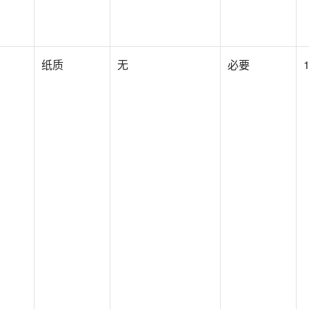
因进行非法经营活动或违反有关援外管理规章受过行政处罚；
纸质
无
必要
发的可从事项目管理服务的工程设计甲级资质；
发的工程监理甲级资质，或与具备工程监理甲级资质法人单位签订
绩；
。
位
立的法人；
因进行非法经营活动或违反有关援外管理规章受过行政处罚；