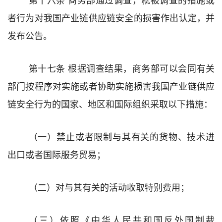
者
行为
对我国
产业链供应链安全
的
损害作出
认定
，并
发布公告。
第十七条
根据调查结果，
商务部
可以
会同有关
部门按程序
对
实施或者协助实施
损害我国产业链供应
链安全
行为
的国家
、
地区
和国际组织
采取以下措施：
（一）
禁止或者限制与其有关的货物、技术进
出口
或者
国际服务贸易；
（二）
对与其有关的活动收取特别费用；
（三）
依照《中华人民共和国反外国制裁