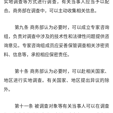
实地
调
查等方式进行调查
，有关当事人应当予以配
合
。
商务部
在调查中，可以主动收集相关信息。
第九条
商务部
认为必要时，可以成立专家咨询
组
，
负责对调查中涉及的技术性和法律性问题提供咨
询意见。专家咨询组
成员应妥善保管调查相关涉密资
料、信息等，
承担相应保密责任。
第十条
商务部
认为必要时，
可以赴
相关
国家、
地区
进行
实地调查
。
有关国家、地区提出异议的除
外。
第十一条
被调查
对象等有关当事人
可以在调查