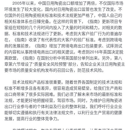
2005年以来，中国日用陶瓷出口额增加了两倍，不仅国际市场
环境发生了较大变化，国内对日用陶瓷出口监管也发生了改变。不
仅国外的日用陶瓷相关标准和技术法规更加严格了，中国人自己的
相关标准体系也日臻完备。在这样的背景下，《指南》更新项目专
家组在短短的几个月时间内投入了大量的时间和精力，对相关的数
据、标准和技术法规进行了更新。考虑到大客户验厂行为的普遍存
在，《指南》收录了有代表性的大客户的验厂标准。考虑到跨境电
商的发展前景，《指南》增加了跨境电商出口包装要求、试摔测试
的内容和从事跨境电商出口的相关建议。考虑到2016年英国决定脱
离欧盟，《指南》在国别分析中将英国部分单列出来。另外，第八
章第六节增设了“质量安全风险预警”部分，告知企业关注日用陶瓷主
要市场的质量安全机构发布的召回公告，防范技术风险。
技术法规和产品标准很重要。随着世界各国制定的技术法规和
标准不断增多且各有差异，很容易造成贸易壁垒，给我们生产商和
出口商带来了很多实际困难。我们必须了解未来市场的最新标准和
法规，才能更好地把握经营，驾驭市场。同时，为维护日用陶瓷进
出口行业参与者的个体利益及行业的整体利益，我们呼吁行业企业
能够切实遵循和执行有关法律法规文件，以利行业生产贸易的健康
发展，提高行业的整体竞争力。