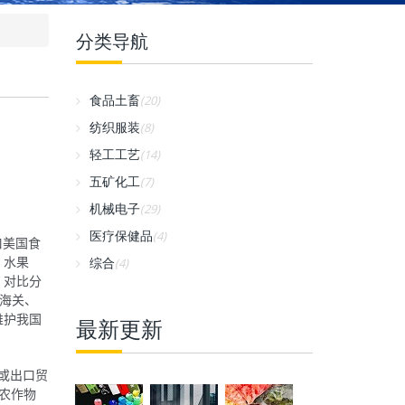
分类导航
食品土畜
(20)
纺织服装
(8)
轻工工艺
(14)
五矿化工
(7)
机械电子
(29)
医疗保健品
(4)
口美国食
、水果
综合
(4)
，对比分
海关、
维护我国
最新更新
额或出口贸
农作物