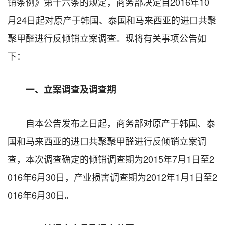
销条例》第十六条的规定，商务部决定自
2016
年
10
月
24
日起对原产于韩国、泰国和马来西亚的进口共聚
聚甲醛进行反倾销立案调查。现将有关事项公告如
下：
一、立案调查及调查期
自本公告发布之日起，商务部对原产于韩国、泰
国和马来西亚的进口共聚聚甲醛进行反倾销立案调
查，本次调查确定的倾销调查期为
2015
年
7
月
1
日至
2
016
年
6
月
30
日，产业损害调查期为
2012
年
1
月
1
日至
2
016
年
6
月
30
日。