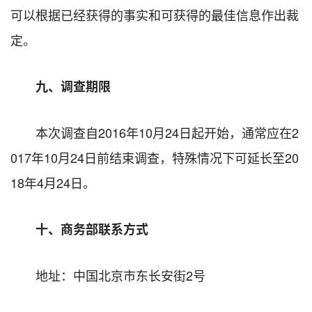
可以根据已经获得的事实和可获得的最佳信息作出裁
定。
九、调查期限
本次调查自
2016
年
10
月
24
日起开始，通常应在
2
017
年
10
月
24
日前结束调查，特殊情况下可延长至
20
18
年
4
月
24
日。
十、商务部联系方式
地址：中国北京市东长安街
2
号