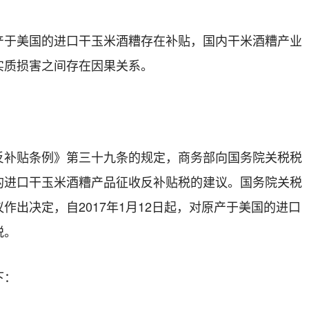
产于美国的进口干玉米酒糟
存在补贴，国内
干米酒糟
产业
实质损害之间存在因果关系。
贴条例》第三十九条的规定，商务部向国务院关税税
的进口干玉米酒糟产品征收反补贴税的建议。国务院关税
议作出决定，自
2017
年
1
月
12
日起，对原产于美国的进口
税。
下：