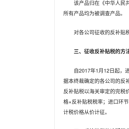
该产品归在《中华人民共
所有产品均为被调查产品。
对各公司征收的反补贴税
三、
征收反补贴税的方
自
2017
年
1
月
12
日起，
据本终裁确定的各公司的反
反补贴税以海关审定的完税
格×反补贴税税率；进口环
计税价格从价计征。