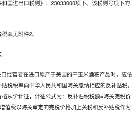
和国进出口税则》：
23033000
项下。该税则号项下的
税率见附件
2
。
法
进口经营者在进口原产于美国的干玉米酒糟产品时，应依
补贴税税率向中华人民共和国海关缴纳相应的反补贴税。
价格从价计征，计征公式为：反补贴税税额
=
海关完税价
节增值税以海关审定的完税价格加上关税和反补贴税作为