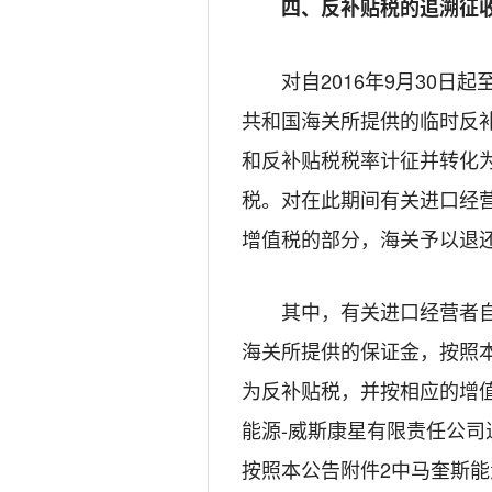
四、反补贴税的追溯征
对自
2016
年
9
月
30
日起
共和国海关所提供的临时反
和反补贴税税率计征并转化
税。对在此期间有关进口经
增值税的部分，海关予以退
其中，有关进口经营者自博
海关所提供的保证金，按照
为反补贴税，并按相应的增
能源
-
威斯康星有限责任公司
按照本公告附件
2
中
马奎斯能