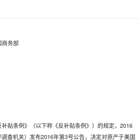
国商务部
反
补贴
条例》（以下称《反
补贴
条例》）的规定，
201
6
称调查机关）发布
201
6
年第
3
号公告，决定
对原产于美国