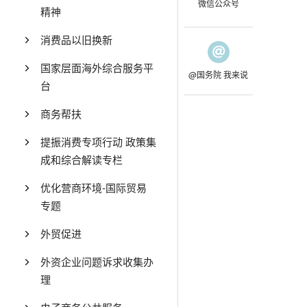
微信公众号
精神
消费品以旧换新
国家层面海外综合服务平
@国务院 我来说
台
商务帮扶
提振消费专项行动 政策集
成和综合解读专栏
优化营商环境-国际贸易
专题
外贸促进
外资企业问题诉求收集办
理