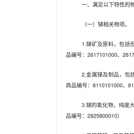
一、满足以下特性的
（一）锑相关物项。
1.
锑矿及原料
，包括
品编号：
2617101000
、
261
2.
金属锑及制品
，包
商品编号：
8110101000
、
81
3.
锑的氧化物
，
纯度
品编号：
2825800010
）