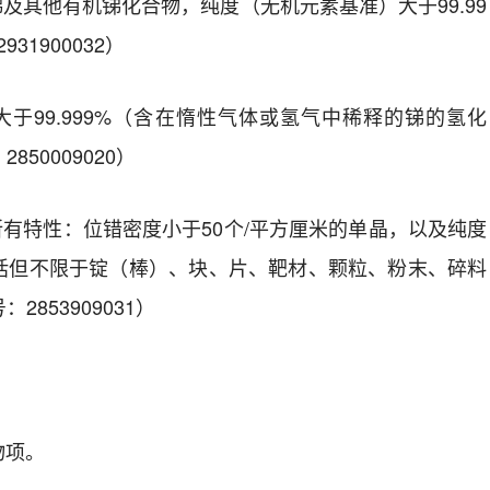
锑及其他有机锑化合物
，
纯度（无机元素基准）大于
99.99
2931900032
）
大于
99.999%
（含在惰性气体或氢气中稀释的锑的氢化
：
2850009020
）
所有特性：位错密度小于
50
个
/
平方厘米的单晶，以及纯度
括但不限于锭（棒）、块、片、靶材、颗粒、粉末、碎料
号：
2853909031
）
。
物项。