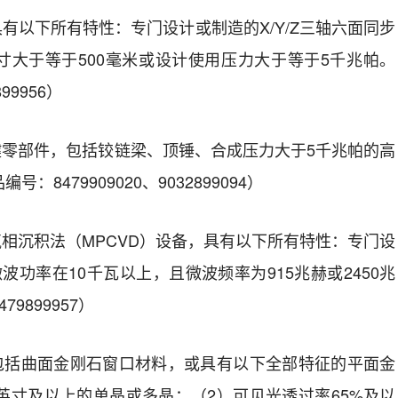
具有以下所有特性：
专门设计或制造的
X/Y/Z
三轴六面同步
寸大于等于
500
毫米或设计使用压力大于等于
5
千兆帕。
899956
）
键零部件，包括铰链梁、顶锤、合成压力大于
5
千兆帕的高
品编号：
8479909020
、
9032899094
）
气相沉积法（
MPCVD
）设备
，
具有以下所有特性：
专门设
微波功率在
10
千瓦以上，且微波频率为
915
兆赫或
2450
兆
479899957
）
包括
曲面金刚石窗口材料，或具有以下全部特征的平面金
英寸及以上的单晶或多晶；（
2
）可见光透过率
65%
及以