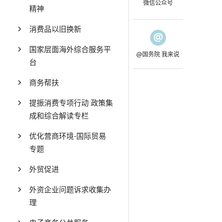
微信公众号
精神
消费品以旧换新
国家层面海外综合服务平
@国务院 我来说
台
商务帮扶
提振消费专项行动 政策集
成和综合解读专栏
优化营商环境-国际贸易
专题
外贸促进
外资企业问题诉求收集办
理