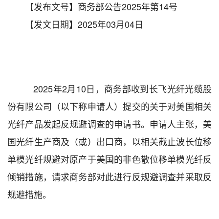
【发布文号】商务部公告2025年第14号
【发文日期】2025年03月04日
202
5
年
2
月
10
日
，商务部收到
长飞光纤光缆股
份有限公司
（以下称申请人）
提交的
关于对美国相关
光纤产品发起反规避调查的
申请书。
申请人主张，
美
国光纤生产商及（或）出口商
，
以相关截止波长位移
单模光纤规避对原产于美国的非色散位移单模光纤反
倾销措施，
请求商务部对
此进行反规避调查
并采取反
规避措施
。