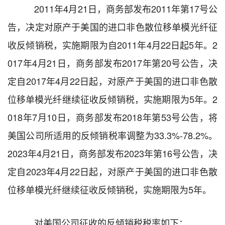
2011
年
4
月
21
日，商务部发布
2011
年第
17
号公
告，决定对原产于美国的进口非色散位移单模光纤征
收反倾销税，实施期限为自
2011
年
4
月
22
日起
5
年。
2
017
年
4
月
21
日，商务部发布
2017
年第
20
号公告，决
定自
2017
年
4
月
22
日起，对原产于美国的进口非色散
位移单模光纤继续征收反倾销税，实施期限为
5
年。
2
018
年
7
月
10
日，商务部发布
2018
年第
53
号公告，将
美国公司所适用的反倾销税率调整为
33.3%-78.2%
。
2023
年
4
月
21
日，商务部发布
2023
年第
16
号公告，
决
定自
20
23
年
4
月
22
日起，对原产于美国的进口非色散
位移单模光纤继续征收反倾销税，实施期限为
5
年。
对
美国
公司征收的反倾销税税率如下：