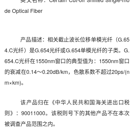
de Optical Fiber
产品
描述
：相关截止波长位移单模光纤（
G.65
4
.C
光纤）
是
G.654
光纤或
G.654
单模光纤
的子类。
G.
654.C
光纤在
1550nm
窗口的典型值为：
1550nm
窗口
的衰减在
0.14
～
0.20dB/km
，色散系数不超过
20ps/(n
m
×
km)
。
该产品归在《中华人民共和国海关进出口税
则》：
90011000
。该税则号下的其他产品不在本次
被调查产品范围之内。