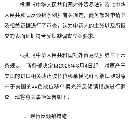
根据《中华人民共和国
对外贸易法
》
及《中华
人民共和国反倾销条例》
有关规定，商务部对
申请书
及相关证据进行了审查
，
认为申请人的主张以及所提
交的表面证据符合
反规避调查
立案要求。
根据《中华人民共和国
对外贸易法
》第
三十六
条规定，商务部决定自
202
5
年
3
月
4
日
起，对原产于
美国的
进口相关截止波长位移单模光纤可能规避对原
产于美国的非色散位移单模光纤反倾销措施进行调
查
。现将有关事项公告如下：
一、现行反倾销措施