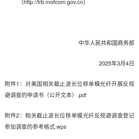
（
http://trb.mofcom.gov.cn
）
中华人民共和国商务部
202
5
年
3
月
4
日
附件1：
对美国相关截止波长位移单模光纤开展反规
避调查的申请书（公开文本）.pdf
附件2：
相关截止波长位移单模光纤反规避调查登记
参加调查的参考格式.wps