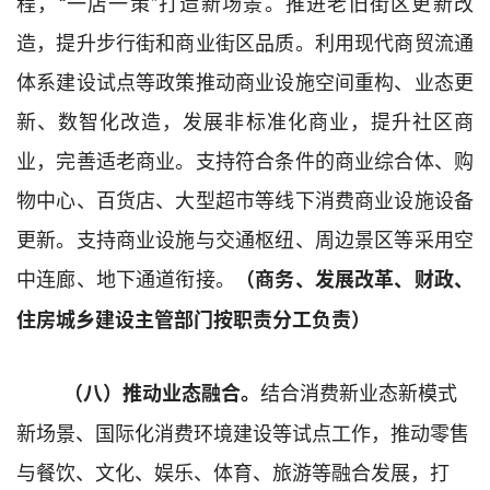
程，
“
一店一策
”
打造新场景。推进老旧街区更新改
造，提升步行街和商业街区
品质
。利用现代商贸流通
体系建设试点等政策推动商业设施空间重构、业态更
新、数智化改造，发展非标准化商业，提升社区商
业，
完善
适老商业。支持符合条件的商业综合体、购
物中心、百货店、大型超市等线下消费商业设施设备
更新。支持商业设施与交通枢纽、周边景区等采用空
中连廊、地下通道衔接。
（商务、发展改革、财政、
住房城乡建设
主管
部
门
按职责分工负责）
结合消费新业态新模式
（八）推动业态融合。
新场景、国际化消费环境建设
等
试点
工作
，推动零售
与餐饮、文化、娱乐、体育、旅游等融合
发展，
打