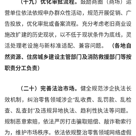
鼓励商圈（商场）运
（十九）优化审批流程。
营单位依法依规申办群众性活动，规范开展促销、广
告
投放
，优化审批或备案流程。充分考虑老旧商业设
施改扩建的历史现状，
以不低于现状条件为底线
，灵
活处理老设施与新标准适配、兼容问题。
（
各地
自
然资源、住房城乡建设
主管部门及
消防救援
部门等
按
职责分工负责）
健全规范涉企执法长
（二十）完善法治市场。
效机制，纠治
零售
领域涉企
“
乱收费、乱罚款、乱检
查、乱查封
”
及违规异地执法、趋利性执法等问题。
规制恶意索赔，依法严厉打击骗取赔偿、敲诈勒索行
为，维护市场秩序。依法依规整治零售领域网络虚假