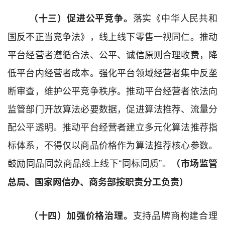
落实《中华人民共和
（十三）促进公平竞争。
国反不正当竞争法》
，
线上线下零售一视同仁
。
推动
平台
经营者
遵循合法
、
公平、诚信原则合理收费，降
低平台内
经营者
成本。强化平台
领域
经营者集中反垄
断审查，维护公平竞争秩序。推动平台
经营者
依法向
监管部门开放算法必要数据，促进算法推荐、流量分
配公平透明。推动平台
经营者
建立多元化算法推荐指
标体系，不得仅以商品价格作为
算法推荐核心参数
。
鼓励
同品同款商品线上线下
“
同标同质
”
。
（市场监管
总局
、
国家网信办、
商务
部
按职责分工负责）
支持品牌商构建合理
（十四）加强价格治理。