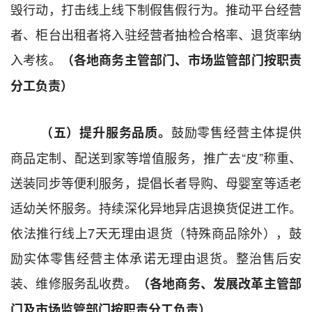
毁行动，打击线上线下制
假
售假行为。
推动平台经营
者、柜台出租者
将入驻经营者抽检合格率、退货率纳
入考核。
（
各地
商务
主管
部
门
、市场监管
部门
按职责
分工负责）
鼓励零售
经营主体
提供
（五）提升服务品质。
商品定制、配送到家等增值服务，推广去
“
皮
”
称重、
送装同步等便利服务，提倡长者导购、母婴室等适老
适幼关怀服务。持续深化异地异店退换货促进工作。
依法推行线上
7
天无理由退货（特殊商品除外），鼓
励实体零售经营
主体
承诺无理由退货。整治售后安
装、维修服务乱收费。
（
各地
商务、发展改革
主管部
门及
市场监管
部门
按职责分工负责）