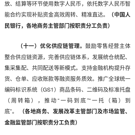
放、结算等环节使用数字人民币，依托
数字人民币
智
能合约实现补贴资金高效周转、精准直达。
（中国人
民银行
，各地
商务
主管
部
门
按职责分工负责）
鼓励零售经营主体
（十一）优化供应链管理。
整合供应链资源，完善供应链体系
，发展统仓统配、
集采集配、共同配送等新模式。支持金融机构提升存
货、仓单、应收账款等融资服务质效。推广全球统一
编码标识系统（
GS1
）商品条码
、
二维码及标准托盘
（周转箱），推动
“
一码到底
”“
一托（箱）到
底
”
。
（
各地商务
、发展改革
主管部门及
市场监管、
金融监管
部门
按职责分工负责）