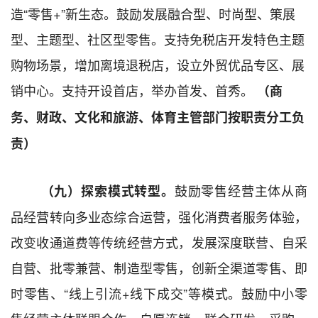
造
“
零售
+”
新生态。鼓励发展融合型、时尚型、策展
型、主题型、社区型零售。支持免税店
开发特色主题
购物场景
，增加离境退税店，设立外贸优品专区、展
销中心。支持开设首店，举办首发、首秀。
（商
务、财政、文化和旅游、体育
主管部门
按职责分工负
责）
鼓励零售
经营主体
从商
（九）探索模式转型。
品经营转向
多业态
综合运营
，强化消费者服务体验
，
改变收通道费等传统经营方式，发展深度联营、自采
自营、批零兼营、制造型零售
，创新
全渠道零售、即
时零售、
“
线上引流
+
线下成交
”
等模式。鼓励中小零