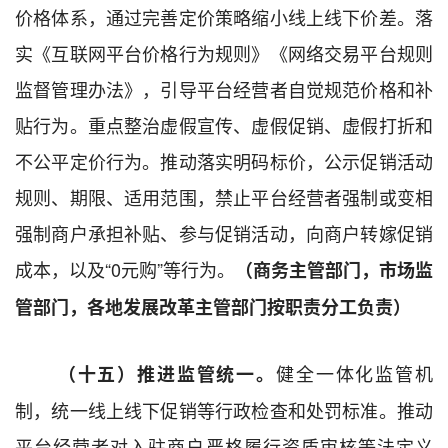
价格体系，通过完善定价策略缩小线上线下价差。落
实
《互联网平台价格行为规则》《网络交易平台规则
监督管理办法》，引导
平台
经营者自觉规范价格
和
补
贴行为。重点整治虚假宣传、虚假促销、虚假打折和
不公平定价行为。推动落实明码标价，公示促销活动
规则、期限、适用范围，禁止平台
经营者
强制或变相
强制商户承担补贴、参与促销活动
，
向商户转嫁促销
成本
，以及
“0
元购
”
等行为。
（
商务主管部门，
市场监
管
部门，各地
发展改革
主管部门
按职责分工负责）
健全一体化监管机
（十五）推进监管统一。
制，统一线上线下促销等
行政
检查和处罚标准。推动
平台
经营者
对入驻
商户
严格履行资质审核等法定义