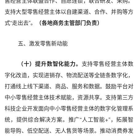
售
经营主体
联盟合作、自愿连锁，联合研发、采购。
支持大型零售
经营主体以
自建渠道、合作、并购等方
式
“
走出去
”
。
（
各地
商务
主管
部
门
负责）
五、激发零售新动能
支持零售
经营主体
数
（十）提升数智化能力。
字化改造，实现进销存、物流配送等全链条数字化，
打通线上线下渠道、商品、服务和数据。鼓励平台对
中小零售
经营主体
技术赋能，资源共享。
支持第三方
科技企业开发面向中小零售
经营主体
的数字化管理系
统
，提供
综合解决方案。
推广
“
人工智能
+”
，拓展智
能导购、
低空配送
、无人售货等场景。推动消费券发