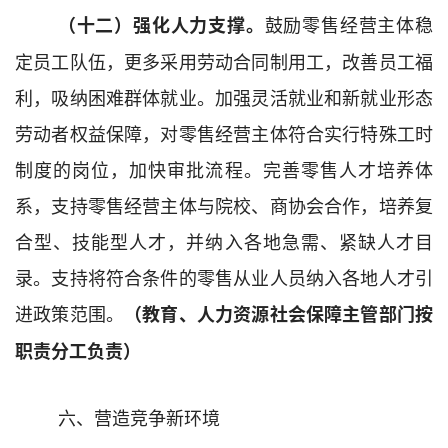
鼓励零售
经营主体
稳
（十二）强化人力支撑。
定员工队伍，更多采用劳动合同制用工，改善员工福
利，吸纳困难群体就业。加强灵活就业
和新就业形态
劳动
者
权益保障，对
零售经营主体
符合实行特殊工时
制度的岗位，加快审批流程。完善零售人才培养体
系，支持零售
经营主体
与院校、商协会合作，培养复
合型、技能型人才，并纳入各地急需、紧缺人才目
录。支持将符合条件的零售
从业人员
纳入
各地
人才引
进政策范围。
（教育、人力资源社会保障
主管
部
门
按
职责分工负责）
六、
营造竞争新环境