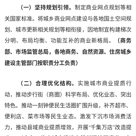
制定商业网点规划等相
（一）坚持规划引领。
关国家标准。
将
城乡商业网点
建设与
各地国土空间
规
划、
城市更新
相关
规划等
相衔接，
因地制宜构建梯次
分明、布局均衡、功能互补的商业新格局。
（
商务
部、市场监管总局，各地
商务、
自然
资源、住房城乡
建设
主管部门
按职责分工
负责）
实施城市商业提质行
（二）合理优化结构。
动，推动步行街（商圈）科学布局、优化业态、突出
特色。推动
一刻钟便民生活圈扩围升级
，补齐
超市、
便利店、菜市场等民生业态。
激发下沉市场消费活
力，
推动
县域商业提质增效，
开展
“
千集万店
”
改造提