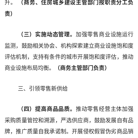
升。
（商务、住房城乡建设
主管
部
门
按职责分工负
责）
加强
零售
商业设施
运行
（三）实施动态管理。
监测，鼓励相关协会、机构
探索建立商业设施饱和度
评估机制，
支持
有条件的城市
开展
饱和度评估
，推动
商业设施布局均衡
。
（
商务主管部门
负责）
三、
引领零售新供给
推动零售
经营主体加强
（四）提高商品品质。
采购质量管控和溯源，严选供应商
，
鼓励发展自有品
牌，推广质量自我承诺制。开展侵权假冒伪劣商品销